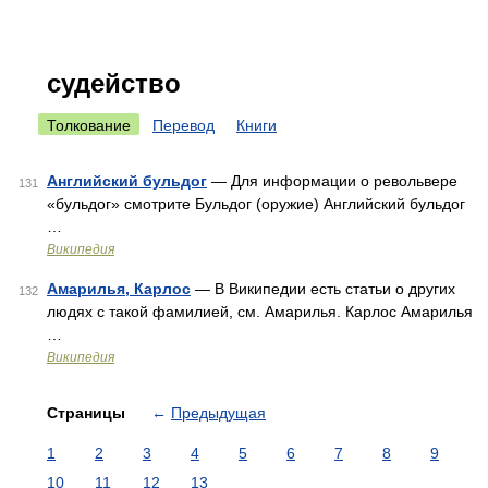
судейство
Толкование
Перевод
Книги
Английский бульдог
— Для информации о револьвере
131
«бульдог» смотрите Бульдог (оружие) Английский бульдог
…
Википедия
Амарилья, Карлос
— В Википедии есть статьи о других
132
людях с такой фамилией, см. Амарилья. Карлос Амарилья
…
Википедия
Страницы
←
Предыдущая
1
2
3
4
5
6
7
8
9
10
11
12
13